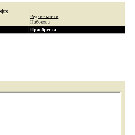
офте
Редкие книги
Набокова
Приобрести