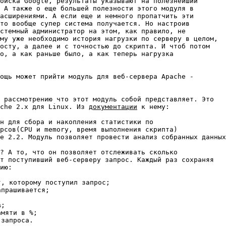
оиска Google, результаты указывают на полезнейший

 А также о еще большей полезности этого модуля в

асширениями. А если еще и немного пропатчить эти

то вообще супер система получается. Но настроив

стемный администратор на этом, как правило, не

му уже необходимо история нагрузки по серверу в целом,

осту, а далее и с точностью до скрипта. И чтоб потом

о, а как раньше было, а как теперь нагрузка

ощь может прийти модуль для веб-сервера Apache -

 рассмотрению что этот модуль собой представляет. Это

che 2.x для Linux. Из 
документации
 к нему:

н для сбора и накопления статистики по    

рсов(CPU и memory, время выполнения скрипта)    

e 2.2. Модуль позволяет провести анализ собранных данных
? А то, что он позволяет отслеживать сколько

т поступивший веб-серверу запрос. Каждый раз сохраняя

ию:

запроса.
