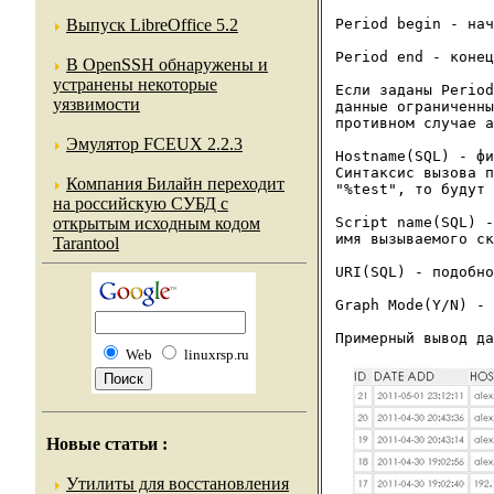
Period begin - нач
Выпуск LibreOffice 5.2
Period end - конец
В OpenSSH обнаружены и
устранены некоторые
Если заданы Period
уязвимости
данные ограниченны
противном случае а
Эмулятор FCEUX 2.2.3
Hostname(SQL) - фи
Синтаксис вызова п
Компания Билайн переходит
"%test", то будут 
на российскую СУБД с
Script name(SQL) -
открытым исходным кодом
имя вызываемого ск
Tarantool
URI(SQL) - подобно
Graph Mode(Y/N) - 
Web
linuxrsp.ru
Новые статьи
:
Утилиты для восстановления