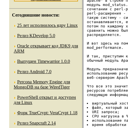
apache" в строке п
модуль mod_status.
сочетании с perl-р
perl-расширения - 
Сегодняшние новости:
такую систему - си
останавливается, е
25 лет исполнилось ядру Linux
потом по каждому х
сравнить можно был
распределяется.

Релиз KDevelop 5.0
И вот здесь на пом
Oracle открывает код JDK9 для
mod_performance.

ARM
И так, приступим к
обычный модуль Apa
Выпущен Timewarrior 1.0.0
Модуль предназначе
Релиз Android 7.0
использованию ресу
веб-сервером Apach
Percona Memory Engine для
Что все это значит
MongoDB на базе WiredTiger
ресурсов потребляе
следующую информац
PowerShell открыт и доступен
для Linux
Форк TrueCrypt: VeraCrypt 1.18
Релиз Snapcraft 2.14
время обработки 