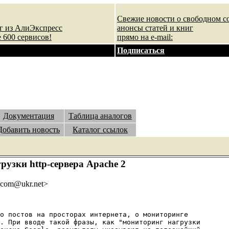
Свежие новости о свободном с
ег из АлиЭкспресс
анонсы статей и книг
 600 сервисов!
прямо на e-mail:
Подписаться
Документация
Таблица аналогов
Добавить новость
Каталог ссылок
узки http-сервера Apache 2
_com@ukr.net>
о постов на просторах интернета, о мониторинге

. При вводе такой фразы, как "мониторинг нагрузки
