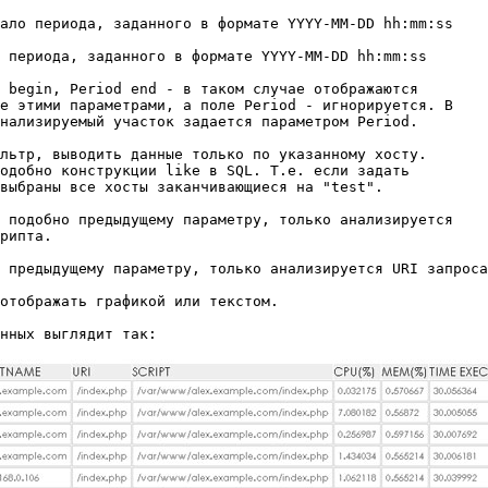
ало периода, заданного в формате YYYY-MM-DD hh:mm:ss

 периода, заданного в формате YYYY-MM-DD hh:mm:ss

 begin, Period end - в таком случае отображаются

е этими параметрами, а поле Period - игнорируется. В

нализируемый участок задается параметром Period.

льтр, выводить данные только по указанному хосту.

одобно конструкции like в SQL. Т.е. если задать

выбраны все хосты заканчивающиеся на "test".

 подобно предыдущему параметру, только анализируется

рипта.

 предыдущему параметру, только анализируется URI запроса
отображать графикой или текстом.
