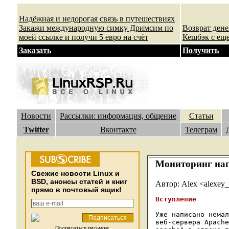
Надёжная и недорогая связь в путешествиях
Закажи международную симку Дримсим по
Возврат ден
моей ссылке и получи 5 евро на счёт
Кешбэк с еще
Заказать
Получить
Новости
Рассылки: информация, общение
Статьи
Twitter
Вконтакте
Телеграм
Мониторинг нагр
Cвежие новости Linux и
BSD, анонсы статей и книг
Автор: Alex <alexey
прямо в почтовый ящик!
Вступление
Уже написано немал
веб-сервера Apache
Подписаться письмом