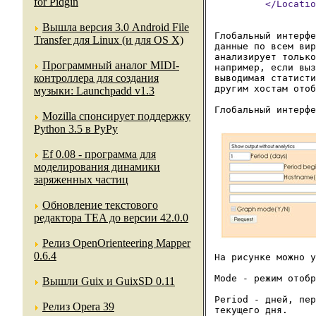
for Pidgin
         </Locatio
Вышла версия 3.0 Android File
Глобальный интерфе
Transfer для Linux (и для OS X)
данные по всем вир
анализирует только
Программный аналог MIDI-
например, если выз
контроллера для создания
выводимая статисти
другим хостам отоб
музыки: Launchpadd v1.3
Mozilla спонсирует поддержку
Python 3.5 в PyPy
Ef 0.08 - программа для
моделирования динамики
заряженных частиц
Обновление текстового
редактора TEA до версии 42.0.0
Релиз OpenOrienteering Mapper
0.6.4
На рисунке можно у
Mode - режим отобр
Вышли Guix и GuixSD 0.11
Period - дней, пер
Релиз Opera 39
текущего дня.
