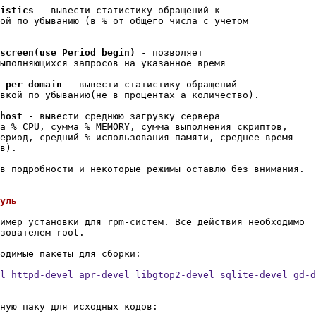
istics
 - вывести статистику обращений к

ой по убыванию (в % от общего числа с учетом

screen(use Period begin)
 - позволяет

ыполняющихся запросов на указанное время

 per domain
 - вывести статистику обращений

вкой по убыванию(не в процентах а количество).

host
 - вывести среднюю загрузку сервера

а % CPU, сумма % MEMORY, сумма выполнения скриптов,

ериод, средний % использования памяти, среднее время

в).

в подробности и некоторые режимы оставлю без внимания.

имер установки для rpm-систем. Все действия необходимо

зователем root.

l httpd-devel apr-devel libgtop2-devel sqlite-devel gd-d