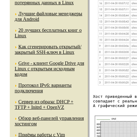
потерянных данных в Linux
Лучшие файловые менеджеры
для Android
20 лучших бесплатных книг о
Linux
Как сгенерировать открытый/
закрытый SSH-ключ в Linux
Grive - клиент Google Drive для
Linux с открытым исходным
кодом
Протокол IPv6: варианты
подключения
Хост приведенный в
совпадает с реальн
Сервер из образа: DHCP +
А графический режи
TFTP + Initrd + OpenVZ
Обзор веб-панелей управления
хостингом
Приёмы работы с Vim