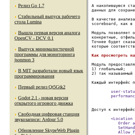
Релиз Go 1.7
А накопившуюся ста
данных для сохране
Стабильный выпуск рабочего
В качестве анализа
стола Lumina
scoreboard, как в 
Вышла первая версия аналога
Модуль позволяет о
конкретные, отфиль
OpenCV - DCV 0.1
Точнее будет сказа
которые соответств
Выпуск минималистичной
программы для мониторинга
jsonmon 3
Модуль предоставля
1) глобальный; 

В MIT разработали новый язык
2) так называемый 
программирования
Первый релиз Qt5Gtk2
        user-statu
        performanc
Godot 2.1 - новая версия
открытого игрового движка
Свободная цифровая станция
        <Location 
звукозаписи: Ardour 5.0
           Order a
           SetHand
Обновление SkypeWeb Plugin
           Allow f