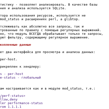
тистику - позволяет анализировать. В качестве базы

ния и анализа используется SQLite.

тора использования ресурсов, используется не

mod_status и расширениях perl, а glibtop.

тслеживать как абсолютно все запросы, так и

трованные по правилу с помощью регулярных выражений.

но, что модуль ВСЕГДА обрабатывает только те запросы,

уют фильтру, содержащему регулярное выражение.

ет два интерфейса для просмотра и анализа данных: 

per-host.

s - per-host

e-status - глобальный

/perf-status>

llow,deny

ler performance-status

rom 1.1.1.1
