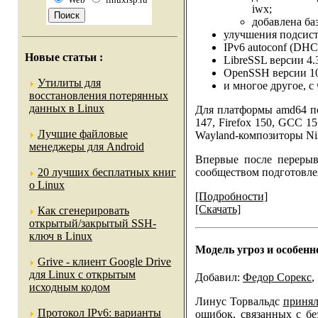
iwx;
добавлена баз
улучшения подсисте
IPv6 autoconf (DH
Новые статьи
:
LibreSSL версии 4.3
OpenSSH версии 10
Утилиты для
и многое другое, с
восстановления потерянных
данных в Linux
Для платформы amd64 по
147, Firefox 150, GCC 1
Лучшие файловые
Wayland-композиторы Nir
менеджеры для Android
Впервые после переры
сообществом подготовл
20 лучших бесплатных книг
о Linux
[Подробности]
[Скачать]
Как сгенерировать
открытый/закрытый SSH-
ключ в Linux
Модель угроз и особенн
Grive - клиент Google Drive
для Linux с открытым
Добавил:
Федор Сорекс
,
исходным кодом
Линус Торвальдс
приня
Протокол IPv6: варианты
ошибок, связанных с бе