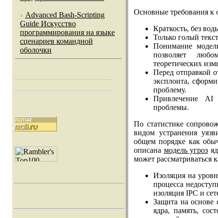
Основные требования к 
Advanced Bash-Scripting
Guide Искусство
Краткость, без вод
программирования на языке
Только голый текст
сценариев командной
Понимание модели
оболочки
позволяет люб
теоретических изм
Перед отправкой о
эксплоита, сформи
проблему.
Привлечение AI 
проблемы.
По статистике сопрово
видом устранения уязв
общем порядке как обы
описана
модель угроз
яд
может рассматриваться к
Изоляция на уровн
процесса недоступ
изоляция IPC и се
Защита на основе 
ядра, память, со