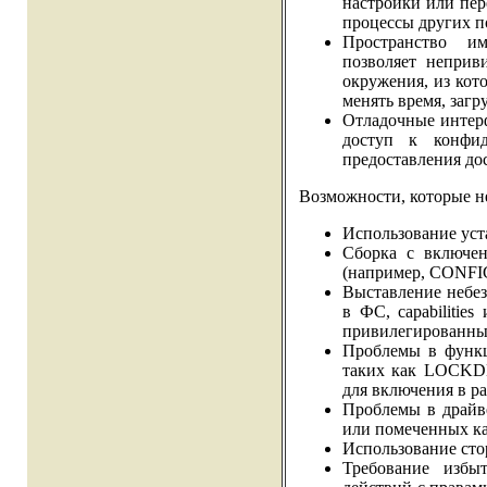
настройки или пе
процессы других п
Пространство и
позволяет неприв
окружения, из кот
менять время, заг
Отладочные интерфе
доступ к конфид
предоставления до
Возможности, которые н
Использование уст
Сборка с включен
(например, CON
Выставление небез
в ФС, capabilitie
привилегированным 
Проблемы в функц
таких как LOCKD
для включения в р
Проблемы в драйв
или помеченных ка
Использование сто
Требование избы