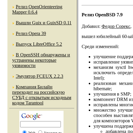
Релиз OpenOrienteering
Mapper 0.6.4
Релиз OpenBSD 7.9
Вышли Guix и GuixSD 0.11
Добавил:
Федор Сорекс
,
Релиз Opera 39
вышел юбилейный 60-ый
Выпуск LibreOffice 5.2
Среди изменений:
В OpenSSH обнаружены и
улучшение поддержк
устранены некоторые
исправление уязви
уязвимости
механизм sysctl h
исключить опреде
Эмулятор FCEUX 2.2.3
Intel);
реализован механи
Компания Билайн
hibernate;
переходит на российскую
улучшения в SMP;
СУБД с открытым исходным
компонент DRM из 
кодом Tarantool
исправлены многи
множество улучшен
способен выстав
для композиторов 
улучшена поддержка
добавлена по
Web
linuxrsp.ru