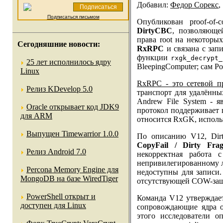
Добавил:
Федор Сорекс
,
Подписаться письмом
Опубликован proof-of-
DirtyCBC
, позволяюще
права root на некоторы
Сегодняшние новости:
RxRPC
и связана с запи
функции
rxgk_decrypt_
25 лет исполнилось ядру
BleepingComputer; сам P
Linux
RxRPC - это сетевой п
Релиз KDevelop 5.0
транспорт для удалённы
Andrew File System - 
Oracle открывает код JDK9
протокол поддерживает 
для ARM
относится RxGK, испол
Выпущен Timewarrior 1.0.0
По описанию V12, Dirt
CopyFail / Dirty Frag
Релиз Android 7.0
некорректная работа 
непривилегированному л
Percona Memory Engine для
недоступны для записи. 
MongoDB на базе WiredTiger
отсутствующей COW-за
PowerShell открыт и
Команда V12 утверждае
доступен для Linux
сопровождающие ядра о
этого исследователи о