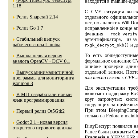
Форк TrueCrypt: VeraCrypt
находится в mainline-ядре
1.18
С CVE ситуация выгля
Релиз Snapcraft 2.14
отдельного официально
нет, но аналитик Will D
Релиз Go 1.7
исправленной в конце а
функция
rxgk_verify
Стабильный выпуск
аутентификатора, из-
рабочего стола Lumina
и д
rxgk_decrypt_skb()
То есть общедоступны
Вышла первая версия
формальное описание CV
аналога OpenCV - DCV 0.1
ошибке проверки дли
отдельной записи. Поэт
Выпуск минималистичной
или тесно связан с CVE-
программы для мониторинга
jsonmon 3
Для эксплуатации тре
включает поддержку RxG
В MIT разработали новый
круг затронутых сист
язык программирования
следующих за upstream-
При этом BleepingComp
Первый релиз Qt5Gtk2
только на Fedora и mainli
Godot 2.1 - новая версия
DirtyDecrypt появился 
открытого игрового движка
Ранее были раскрыты
Co
Fragnesia
в XFRM ESP-in