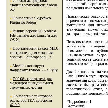
Свободная цифровая
привилегий через ком
станция звукозаписи: Ardour
получения локального дос
5.0
Практическая опасность
Обновление SkypeWeb
первичного взлома: нап
Plugin for Pidgin
контейнера или низкоп
атакующий может откл
Вышла версия 3.0 Android
разворачивать persistenc
File Transfer для Linux (и для
OS X)
Пользователям потенциа
установить последние 
Программный аналог MIDI-
невозможно, в публи
контроллера для создания
неиспользуемых
rxrpc
музыки: Launchpadd v1.3
решения могут сломать 
только после проверки в
Mozilla спонсирует
поддержку Python 3.5 в PyPy
Для большинства настол
Fail: DirtyDecrypt тр
Ef 0.08 - программа для
выполнения кода. Тем н
моделирования динамики
систем с быстрым обн
заряженных частиц
теоретический отчёт,
повышению привилегий
Обновление текстового
редактора TEA до версии
[Подробности]
42.0.0
[Источник]