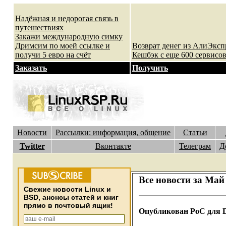
Надёжная и недорогая связь в
путешествиях
Закажи международную симку
Дримсим по моей ссылке и
Возврат денег из АлиЭксп
получи 5 евро на счёт
Кешбэк с еще 600 сервисов
Заказать
Получить
Новости
Рассылки: информация, общение
Статьи
Twitter
Вконтакте
Телеграм
Д
Все новости за Май
Cвежие новости Linux и
BSD, анонсы статей и книг
прямо в почтовый ящик!
Опубликован PoC для Di