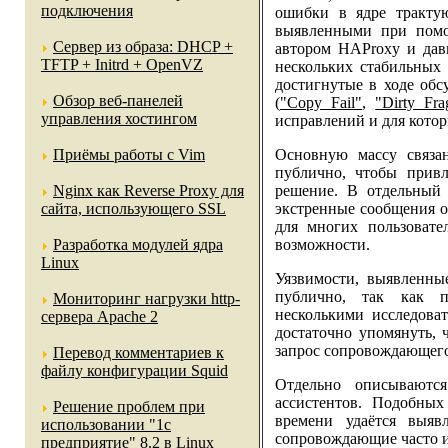
подключения
ошибки в ядре тракту
выявленными при пом
Сервер из образа: DHCP +
автором HAProxy и дав
TFTP + Initrd + OpenVZ
нескольких стабильных 
достигнутые в ходе обс
Обзор веб-панелей
(
"Copy Fail"
,
"Dirty Fra
управления хостингом
исправлений и для которы
Приёмы работы с Vim
Основную массу связа
публично, чтобы прив
Nginx как Reverse Proxy для
решение. В отдельный 
сайта, использующего SSL
экстренные сообщения о
для многих пользоват
Разработка модулей ядра
возможности.
Linux
Уязвимости, выявленные
публично, так как п
Мониторинг нагрузки http-
несколькими исследоват
сервера Apache 2
достаточно упомянуть, 
запрос сопровождающег
Перевод комментариев к
файлу конфигурации Squid
Отдельно описываютс
ассистентов. Подобны
Решение проблем при
времени удаётся выяв
использовании "1c
сопровождающие часто их
предприятие" 8.2 в Linux