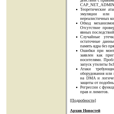
действий с права
CAP_NET_ADMIN
Теоретические ат
эмуляции или м
нереалистичных ко
Обход механизмо
Отсутствие прове
явных последствий
Случайные утечк
остаточные данны
память ядра без п
Ошибки при монти
заявлен как при
носителями. Проб
запуск утилиты fsc
Атаки требующи
оборудования или 
на DMA и логичес
защиты от подобн
Регрессии c функц
прав и лимитов.
[Подробности]
Архив Новостей